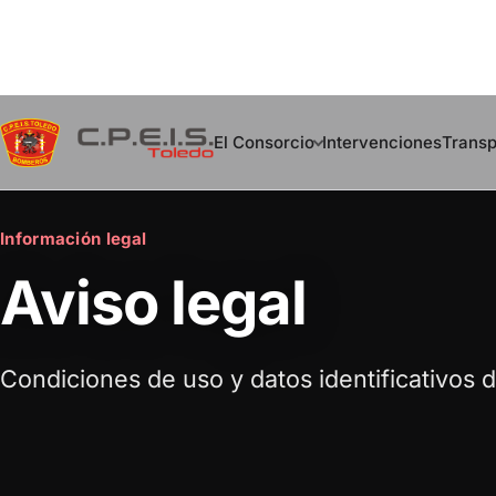
Saltar
al
El Consorcio
Intervenciones
Transp
contenido
Información legal
Aviso legal
Condiciones de uso y datos identificativos de