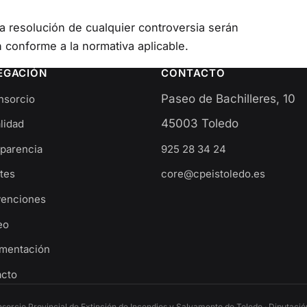
 la resolución de cualquier controversia serán
conforme a la normativa aplicable.
EGACIÓN
CONTACTO
Paseo de Bachilleres, 10
nsorcio
45003 Toledo
lidad
parencia
925 28 34 24
tes
core@cpeistoledo.es
venciones
eo
mentación
acto
orcio Provincial de Extinción de Incendios y Salvamento de Toledo · Diputació