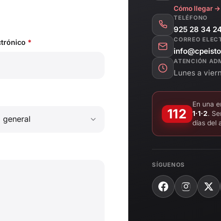
Cómo llegar →
TELÉFONO
925 28 34 2
CORREO ELEC
ctrónico
*
info@cpeisto
ATENCIÓN AD
Lunes a viern
En una e
112
1·1·2
. Se
días del 
SÍGUENOS