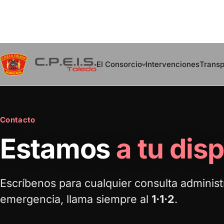
Saltar
al
El Consorcio
Intervenciones
Transp
contenido
Contacto
Estamos
a tu dis
Escríbenos para cualquier consulta administ
emergencia, llama siempre al
1·1·2
.