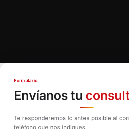
Formulario
Envíanos tu
consul
Te responderemos lo antes posible al cor
teléfono que nos indiques.