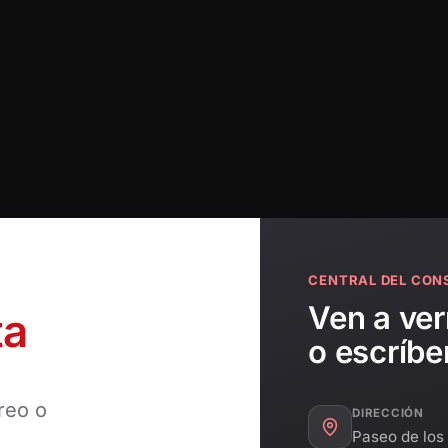
CENTRAL DEL CON
Ven a ve
ta
o escríb
reo o
DIRECCIÓN
Paseo de los 