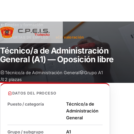
Saltar
Empleo y formación
al
En valoración
OFERTAS DE EMPLEO
contenido
Técnico/a de Administración
General (A1) — Oposición libre
Técnico/a de Administración General
Grupo A1
2 plazas
DATOS DEL PROCESO
Técnico/a de
Puesto / categoría
Administración
General
A1
Grupo / subgrupo