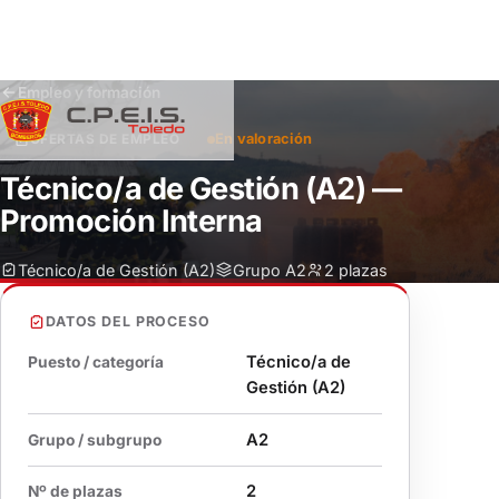
Saltar
Empleo y formación
al
En valoración
OFERTAS DE EMPLEO
contenido
Técnico/a de Gestión (A2) —
Promoción Interna
Técnico/a de Gestión (A2)
Grupo A2
2 plazas
DATOS DEL PROCESO
Técnico/a de
Puesto / categoría
Gestión (A2)
A2
Grupo / subgrupo
2
Nº de plazas