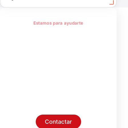
Estamos para ayudarte
El Consorcio, un
servicio público al
servicio del ciudadano
de la provincia
Información administrativa, trámites
y atención al ciudadano. En caso de
emergencia, llama siempre al 1·1·2.
Contactar