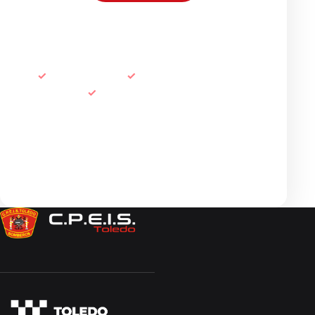
Sede electrónica
Emergencias
112
Atención
925 28 34 24
info@cpeistoledo.es
Síguenos en redes