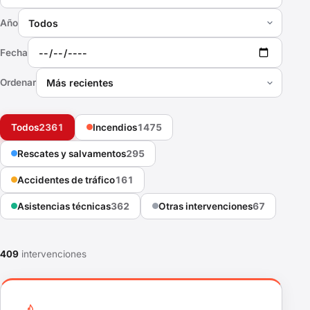
Año
Fecha
Ordenar
Todos
2361
Incendios
1475
Rescates y salvamentos
295
Accidentes de tráfico
161
Asistencias técnicas
362
Otras intervenciones
67
409
intervenciones