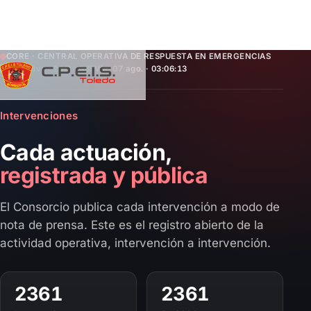
Saltar
CORE · CENTRAL OPERATIVA DE RESPUESTA EN EMERGENCIAS
Operativo · 24/7 · 365
Vie, 07 ago. · 03:06:13
al
contenido
Intervenciones
Cada actuación,
registrada y pública
El Consorcio publica cada intervención a modo de
nota de prensa. Este es el registro abierto de la
actividad operativa, intervención a intervención.
2361
2361