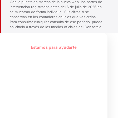
Con la puesta en marcha de la nueva web, los partes de
intervención registrados antes del 6 de julio de 2026 no
se muestran de forma individual. Sus cifras sí se
conservan en los contadores anuales que ves arriba.
Para consultar cualquier consulta de ese periodo, puede
solicitarlo a través de los medios oficiales del Consorcio.
Estamos para ayudarte
El Consorcio, un
servicio público al
servicio del ciudadano
de la provincia
Información administrativa, trámites
y atención al ciudadano. En caso de
emergencia, llama siempre al 1·1·2.