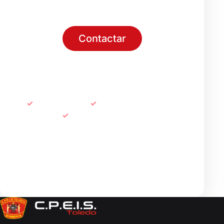
Contactar
Sede electrónica
Emergencias
112
Atención
925 28 34 24
info@cpeistoledo.es
Síguenos en redes