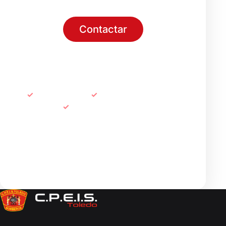
Contactar
Sede electrónica
Emergencias
112
Atención
925 28 34 24
info@cpeistoledo.es
Síguenos en redes