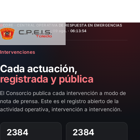
Saltar
CORE · CENTRAL OPERATIVA DE RESPUESTA EN EMERGENCIAS
Operativo · 24/7 · 365
Dom, 09 ago. · 06:13:54
al
contenido
Intervenciones
Cada actuación,
registrada y pública
El Consorcio publica cada intervención a modo de
nota de prensa. Este es el registro abierto de la
actividad operativa, intervención a intervención.
2384
2384