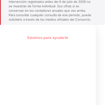
intervención registrados antes del 6 de julio de 2026 no
se muestran de forma individual. Sus cifras sí se
conservan en los contadores anuales que ves arriba.
Para consultar cualquier consulta de ese periodo, puede
solicitarlo a través de los medios oficiales del Consorcio.
Estamos para ayudarte
El Consorcio, un
servicio público al
servicio del ciudadano
de la provincia
Información administrativa, trámites
y atención al ciudadano. En caso de
emergencia, llama siempre al 1·1·2.