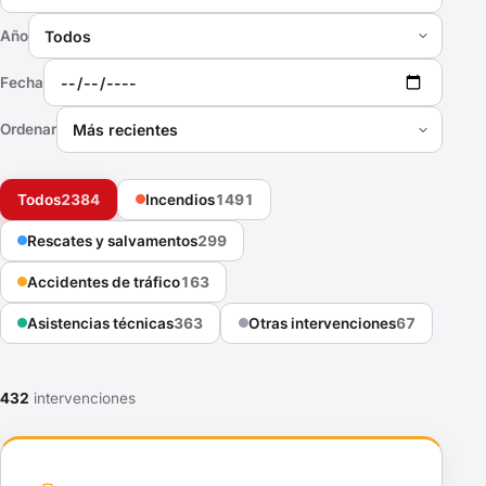
Año
Fecha
Ordenar
Todos
2384
Incendios
1491
Rescates y salvamentos
299
Accidentes de tráfico
163
Asistencias técnicas
363
Otras intervenciones
67
432
intervenciones